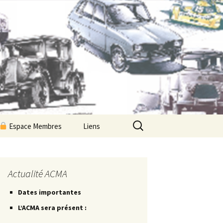
Rechercher :
Espace Membres
Liens
Newsletters ACMA
Les Petites Routes
Actualité ACMA
Dates importantes
Les Petites Fiches
L’ACMA sera présent :
Les Petites