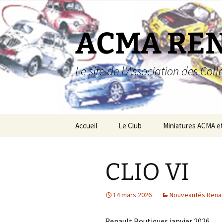
Aller
au
contenu
ACMA RE
Le site de l'Association des Co
Accueil
Le Club
Miniatures ACMA e
Miniatures ACMA
CLIO VI
Miniatures Renault
Boutique
14 mars 2026
Nouveautés Rena
Renault Boutiques janvier 2026