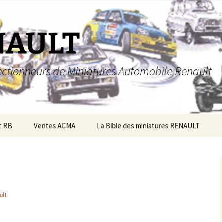
NAULT
llectionneurs de Miniatures Automobile Renault
t RB
Ventes ACMA
La Bible des miniatures RENAULT
ult