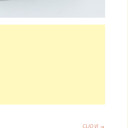
CLIO VI
→