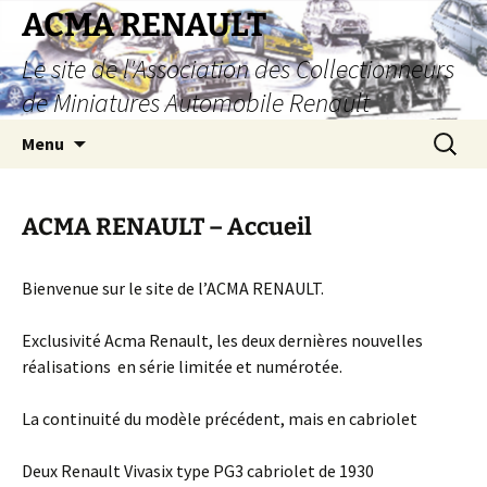
Aller
ACMA RENAULT
au
Le site de l'Association des Collectionneurs
contenu
de Miniatures Automobile Renault
Recherc
Menu
ACMA RENAULT – Accueil
Bienvenue sur le site de l’ACMA RENAULT.
Exclusivité Acma Renault, les deux dernières nouvelles
réalisations en série limitée et numérotée.
La continuité du modèle précédent, mais en cabriolet
Deux Renault Vivasix type PG3 cabriolet de 1930