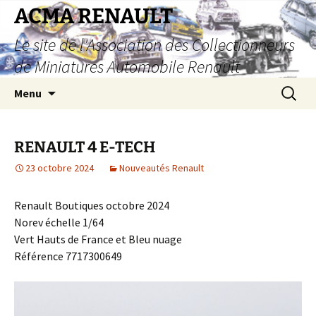
Aller
ACMA RENAULT
au
Le site de l'Association des Collectionneurs
contenu
de Miniatures Automobile Renault
Recherc
Menu
RENAULT 4 E-TECH
23 octobre 2024
Nouveautés Renault
Renault Boutiques octobre 2024
Norev échelle 1/64
Vert Hauts de France et Bleu nuage
Référence 7717300649