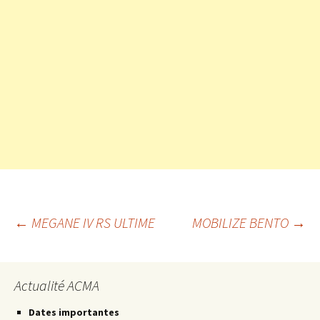
Navigation
←
MEGANE IV RS ULTIME
MOBILIZE BENTO
→
des
Actualité ACMA
Dates importantes