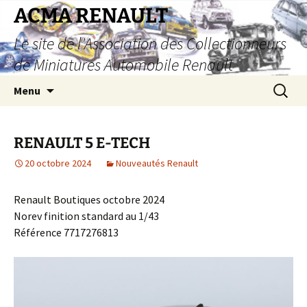
Aller
ACMA RENAULT
au
Le site de l'Association des Collectionneurs
contenu
de Miniatures Automobile Renault
Recherc
Menu
RENAULT 5 E-TECH
20 octobre 2024
Nouveautés Renault
Renault Boutiques octobre 2024
Norev finition standard au 1/43
Référence 7717276813