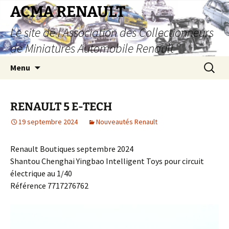
Aller
ACMA RENAULT
au
Le site de l'Association des Collectionneurs
contenu
de Miniatures Automobile Renault
Recherc
Menu
RENAULT 5 E-TECH
19 septembre 2024
Nouveautés Renault
Renault Boutiques septembre 2024
Shantou Chenghai Yingbao Intelligent Toys pour circuit
électrique au 1/40
Référence 7717276762