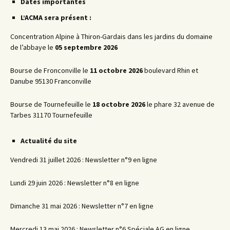
articles
Dates importantes
L’ACMA sera présent :
Concentration Alpine à Thiron-Gardais dans les jardins du domaine
de l’abbaye le
05 septembre 2026
Bourse de Fronconville le
11 octobre 2026
boulevard Rhin et
Danube 95130 Franconville
Bourse de Tournefeuille le
18 octobre 2026
le phare 32 avenue de
Tarbes 31170 Tournefeuille
Actualité du site
Vendredi 31 juillet 2026 : Newsletter n°9 en ligne
Lundi 29 juin 2026 : Newsletter n°8 en ligne
Dimanche 31 mai 2026 : Newsletter n°7 en ligne
Mercredi 13 mai 2026 : Newsletter n°6 Spéciale AG en ligne