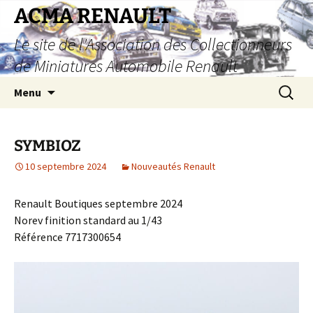
Aller
ACMA RENAULT
au
Le site de l'Association des Collectionneurs
contenu
de Miniatures Automobile Renault
Recherc
Menu
SYMBIOZ
10 septembre 2024
Nouveautés Renault
Renault Boutiques septembre 2024
Norev finition standard au 1/43
Référence 7717300654