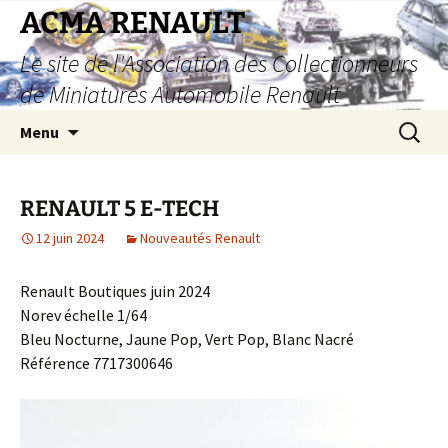
Aller
ACMA RENAULT
au
Le site de l'Association des Collectionneurs
contenu
de Miniatures Automobile Renault
Recherc
Menu
RENAULT 5 E-TECH
12 juin 2024
Nouveautés Renault
Renault Boutiques juin 2024
Norev échelle 1/64
Bleu Nocturne, Jaune Pop, Vert Pop, Blanc Nacré
Référence 7717300646