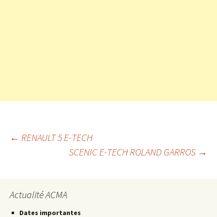
Navigation
←
RENAULT 5 E-TECH
SCENIC E-TECH ROLAND GARROS
→
des
Actualité ACMA
articles
Dates importantes