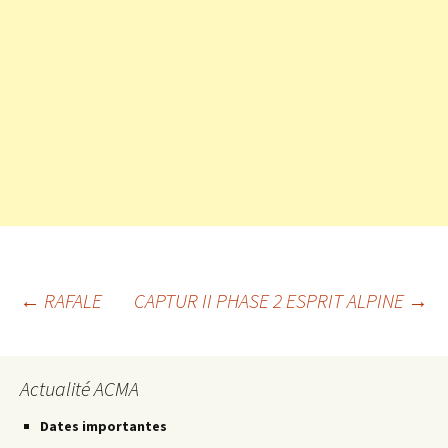
Navigation
←
RAFALE
CAPTUR II PHASE 2 ESPRIT ALPINE
→
des
Actualité ACMA
articles
Dates importantes