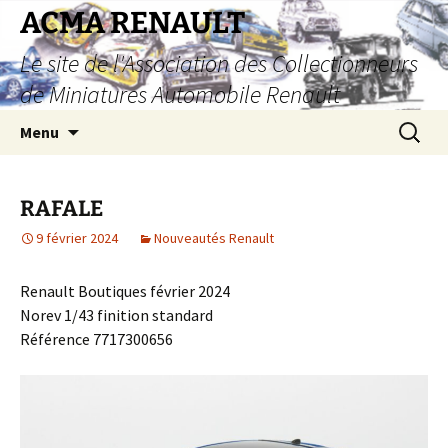
Aller
ACMA RENAULT
au
Le site de l'Association des Collectionneurs
contenu
de Miniatures Automobile Renault
Recherc
Menu
RAFALE
9 février 2024
Nouveautés Renault
Renault Boutiques février 2024
Norev 1/43 finition standard
Référence 7717300656