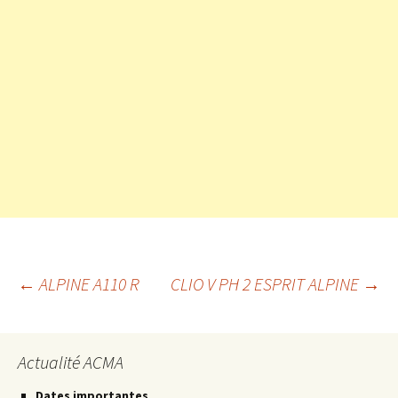
Navigation
←
ALPINE A110 R
CLIO V PH 2 ESPRIT ALPINE
→
des
Actualité ACMA
Dates importantes