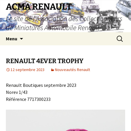
Aller
ACMA RENAULT
au
Le site de l'Association des Collectionneurs
contenu
de Miniatures Automobile Renault
Recherc
Menu
RENAULT 4EVER TROPHY
12 septembre 2023
Nouveautés Renault
Renault Boutiques septembre 2023
Norev 1/43
Référence 7717300233