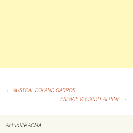
Navigation
←
AUSTRAL ROLAND GARROS
ESPACE VI ESPRIT ALPINE
→
des
Actualité ACMA
articles