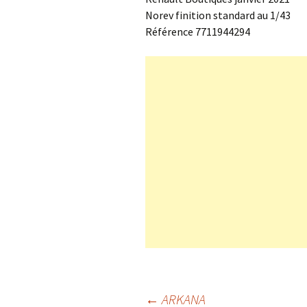
Norev finition standard au 1/43
Référence 7711944294
←
ARKANA