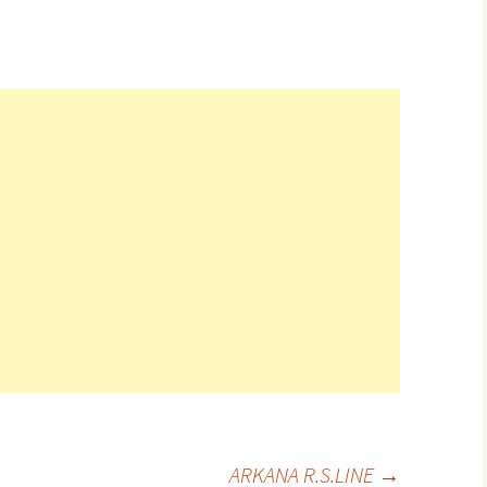
ARKANA R.S.LINE
→