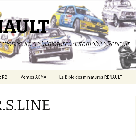
NAULT
llectionneurs de Miniatures Automobile Renault
t RB
Ventes ACMA
La Bible des miniatures RENAULT
.S.LINE