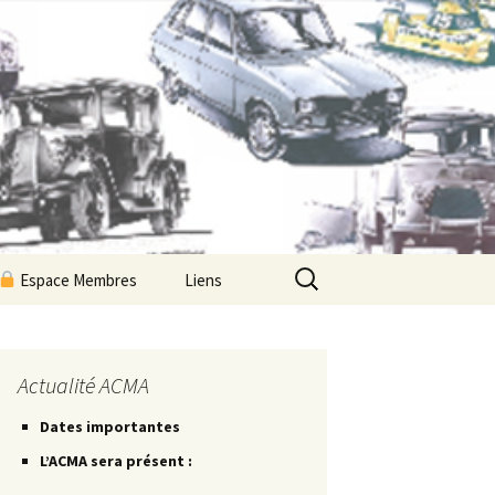
Rechercher :
Espace Membres
Liens
Newsletters ACMA
Les Petites Routes
Actualité ACMA
Dates importantes
Les Petites Fiches
L’ACMA sera présent :
Les Petites