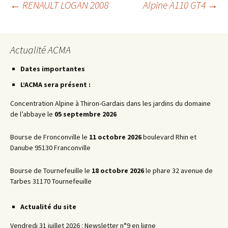
Navigation
←
RENAULT LOGAN 2008
Alpine A110 GT4
→
des
Actualité ACMA
articles
Dates importantes
L’ACMA sera présent :
Concentration Alpine à Thiron-Gardais dans les jardins du domaine
de l’abbaye le
05 septembre 2026
Bourse de Fronconville le
11 octobre 2026
boulevard Rhin et
Danube 95130 Franconville
Bourse de Tournefeuille le
18 octobre 2026
le phare 32 avenue de
Tarbes 31170 Tournefeuille
Actualité du site
Vendredi 31 juillet 2026 : Newsletter n°9 en ligne