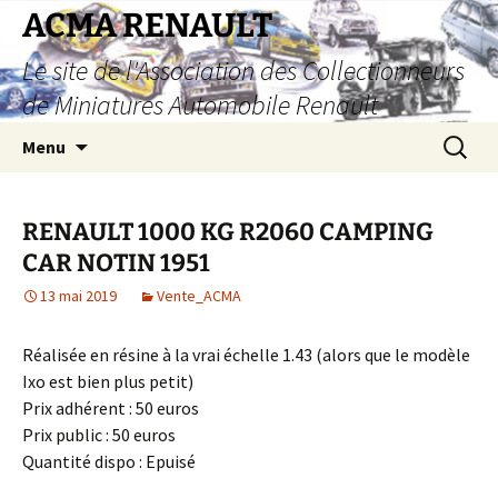
Aller
ACMA RENAULT
au
Le site de l'Association des Collectionneurs
contenu
de Miniatures Automobile Renault
Recherc
Menu
RENAULT 1000 KG R2060 CAMPING
CAR NOTIN 1951
13 mai 2019
Vente_ACMA
Réalisée en résine à la vrai échelle 1.43 (alors que le modèle
Ixo est bien plus petit)
Prix adhérent : 50 euros
Prix public : 50 euros
Quantité dispo : Epuisé