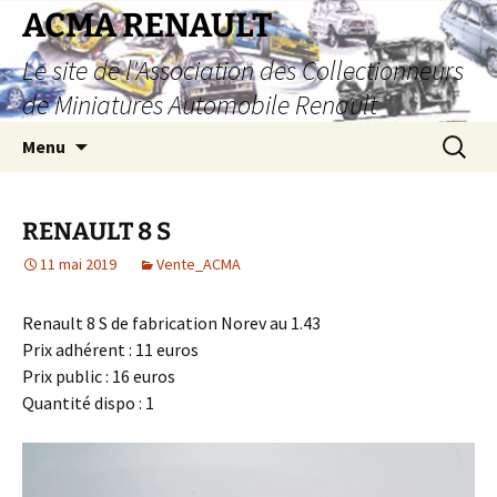
Aller
ACMA RENAULT
au
Le site de l'Association des Collectionneurs
contenu
de Miniatures Automobile Renault
Recherc
Menu
RENAULT 8 S
11 mai 2019
Vente_ACMA
Renault 8 S de fabrication Norev au 1.43
Prix adhérent : 11 euros
Prix public : 16 euros
Quantité dispo : 1