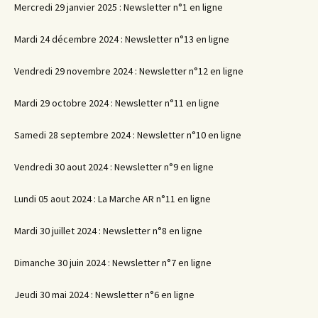
Mercredi 29 janvier 2025 : Newsletter n°1 en ligne
Mardi 24 décembre 2024 : Newsletter n°13 en ligne
Vendredi 29 novembre 2024 : Newsletter n°12 en ligne
Mardi 29 octobre 2024 : Newsletter n°11 en ligne
Samedi 28 septembre 2024 : Newsletter n°10 en ligne
Vendredi 30 aout 2024 : Newsletter n°9 en ligne
Lundi 05 aout 2024 : La Marche AR n°11 en ligne
Mardi 30 juillet 2024 : Newsletter n°8 en ligne
Dimanche 30 juin 2024 : Newsletter n°7 en ligne
Jeudi 30 mai 2024 : Newsletter n°6 en ligne