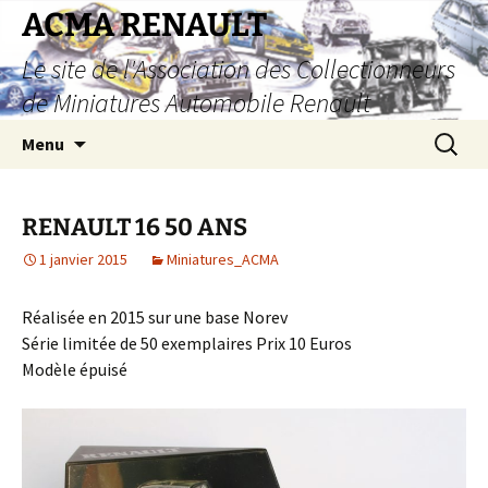
Aller
ACMA RENAULT
au
Le site de l'Association des Collectionneurs
contenu
de Miniatures Automobile Renault
Recherc
Menu
RENAULT 16 50 ANS
1 janvier 2015
Miniatures_ACMA
Réalisée en 2015 sur une base Norev
Série limitée de 50 exemplaires Prix 10 Euros
Modèle épuisé