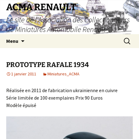
Aller
ACMA RENAULT
au
Le site de l'Association des Collectionneurs
contenu
de Miniatures Automobile Renault
Recherc
Menu
PROTOTYPE RAFALE 1934
1 janvier 2011
Miniatures_ACMA
Réalisée en 2011 de fabrication ukrainienne en cuivre
Série limitée de 100 exemplaires Prix 90 Euros
Modèle épuisé