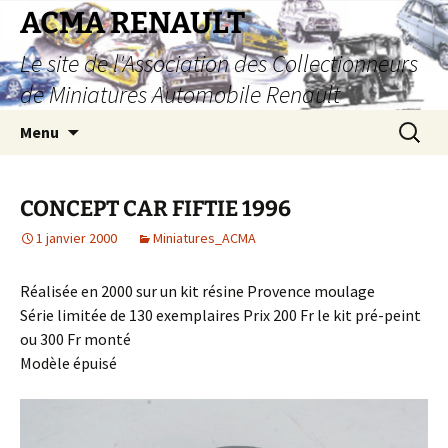
Aller
ACMA RENAULT
au
Le site de l'Association des Collectionneurs
contenu
de Miniatures Automobile Renault
Recherc
Menu
CONCEPT CAR FIFTIE 1996
1 janvier 2000
Miniatures_ACMA
Réalisée en 2000 sur un kit résine Provence moulage
Série limitée de 130 exemplaires Prix 200 Fr le kit pré-peint
ou 300 Fr monté
Modèle épuisé