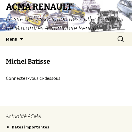
Aller
ACMA RENAULT
au
Le site de l'Association des Collectionneurs
contenu
de Miniatures Automobile Renault
Recherc
Menu
Michel Batisse
Connectez-vous ci-dessous
Actualité ACMA
Dates importantes