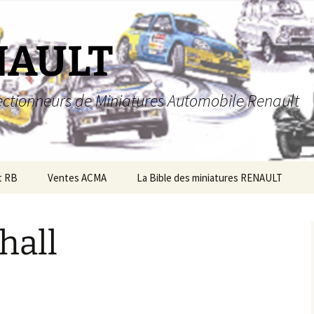
NAULT
llectionneurs de Miniatures Automobile Renault
t RB
Ventes ACMA
La Bible des miniatures RENAULT
hall