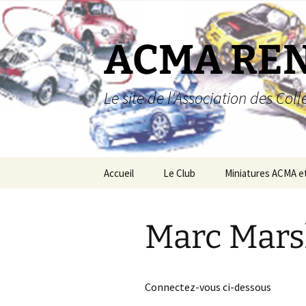
Aller
au
contenu
ACMA RE
Le site de l'Association des Co
Accueil
Le Club
Miniatures ACMA e
Miniatures ACMA
Marc Mars
Miniatures Renault
Boutique
Connectez-vous ci-dessous