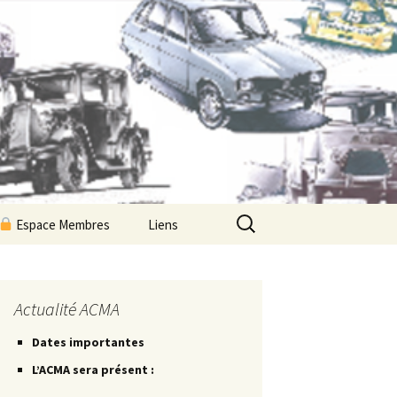
Rechercher :
Espace Membres
Liens
Newsletters ACMA
Les Petites Routes
Actualité ACMA
Dates importantes
Les Petites Fiches
L’ACMA sera présent :
Les Petites