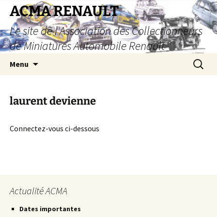
Aller
ACMA RENAULT
au
Le site de l'Association des Collectionneurs
contenu
de Miniatures Automobile Renault
Recherc
Menu
laurent devienne
Connectez-vous ci-dessous
Actualité ACMA
Dates importantes