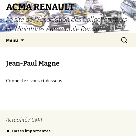
Aller
ACMA RENAULT
au
Le site de l'Association des Collectionneurs
contenu
de Miniatures Automobile Renault
Recherc
Menu
Jean-Paul Magne
Connectez-vous ci-dessous
Actualité ACMA
Dates importantes