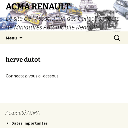
Aller
ACMA RENAULT
au
Le site de l'Association des Collectionneurs
contenu
de Miniatures Automobile Renault
Recherc
Menu
herve dutot
Connectez-vous ci-dessous
Actualité ACMA
Dates importantes