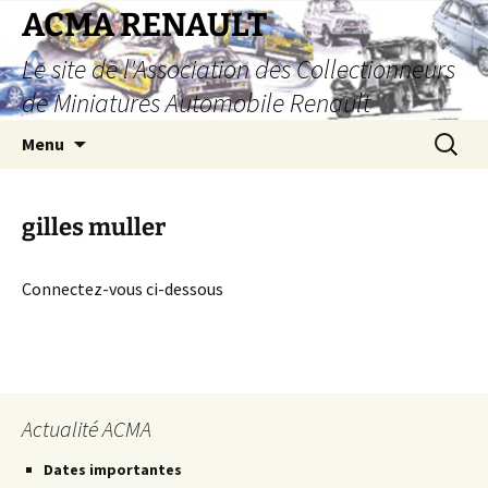
Aller
ACMA RENAULT
au
Le site de l'Association des Collectionneurs
contenu
de Miniatures Automobile Renault
Recherc
Menu
gilles muller
Connectez-vous ci-dessous
Actualité ACMA
Dates importantes