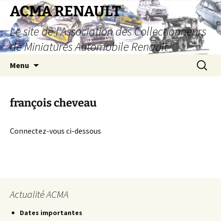
Aller
ACMA RENAULT
au
Le site de l'Association des Collectionneurs
contenu
de Miniatures Automobile Renault
Recherc
Menu
françois cheveau
Connectez-vous ci-dessous
Actualité ACMA
Dates importantes