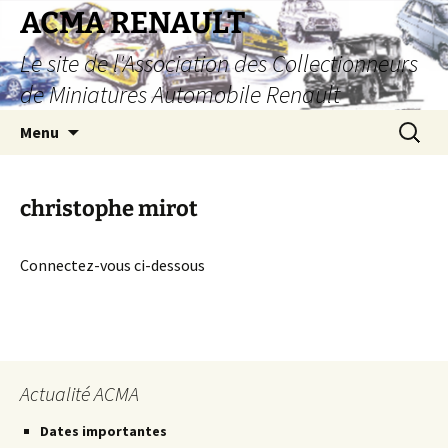
Aller
ACMA RENAULT
au
Le site de l'Association des Collectionneurs
contenu
de Miniatures Automobile Renault
Recherc
Menu
christophe mirot
Connectez-vous ci-dessous
Actualité ACMA
Dates importantes