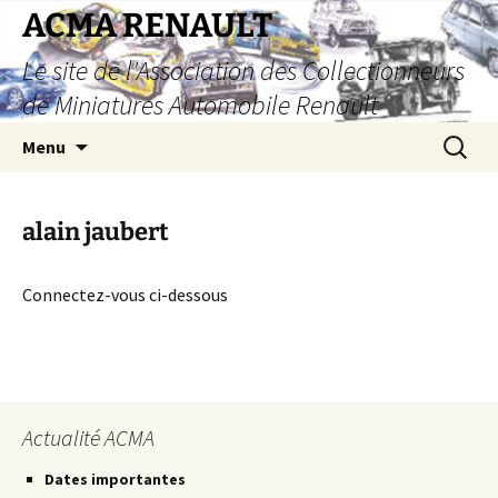
Aller
ACMA RENAULT
au
Le site de l'Association des Collectionneurs
contenu
de Miniatures Automobile Renault
Recherc
Menu
alain jaubert
Connectez-vous ci-dessous
Actualité ACMA
Dates importantes