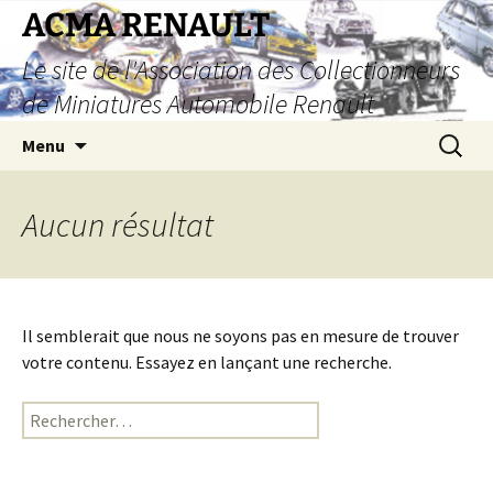
Aller
ACMA RENAULT
au
Le site de l'Association des Collectionneurs
contenu
de Miniatures Automobile Renault
Recherc
Menu
Aucun résultat
Il semblerait que nous ne soyons pas en mesure de trouver
votre contenu. Essayez en lançant une recherche.
Rechercher :