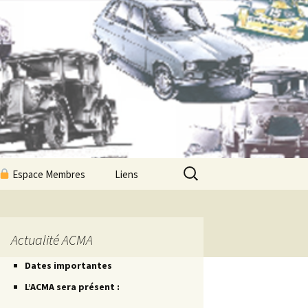
Rechercher :
Espace Membres
Liens
Newsletters ACMA
Les Petites Routes
Actualité ACMA
Dates importantes
Les Petites Fiches
L’ACMA sera présent :
Les Petites