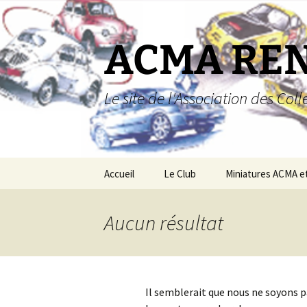
Aller
au
contenu
ACMA RE
Le site de l'Association des Co
Accueil
Le Club
Miniatures ACMA e
Miniatures ACMA
Aucun résultat
Miniatures Renault
Boutique
Il semblerait que nous ne soyons 