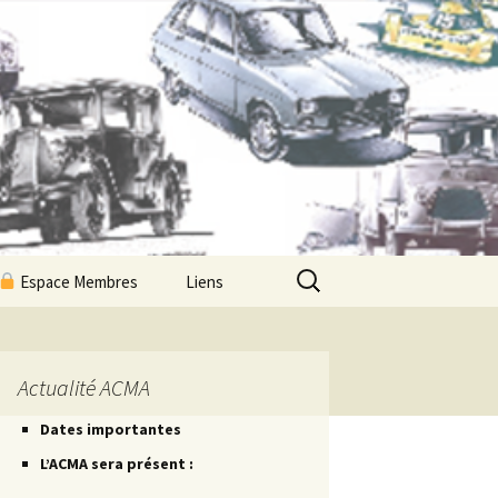
Rechercher :
Espace Membres
Liens
Newsletters ACMA
Les Petites Routes
Actualité ACMA
Dates importantes
Les Petites Fiches
L’ACMA sera présent :
Les Petites