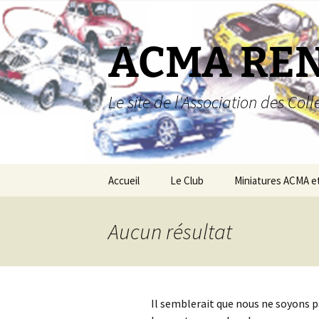
Aller
au
contenu
ACMA RE
Le site de l'Association des Co
Accueil
Le Club
Miniatures ACMA e
Miniatures ACMA
Aucun résultat
Miniatures Renault
Boutique
Il semblerait que nous ne soyons 