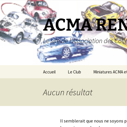
Aller
au
contenu
ACMA RE
Le site de l'Association des Co
Accueil
Le Club
Miniatures ACMA e
Miniatures ACMA
Aucun résultat
Miniatures Renault
Boutique
Il semblerait que nous ne soyons 