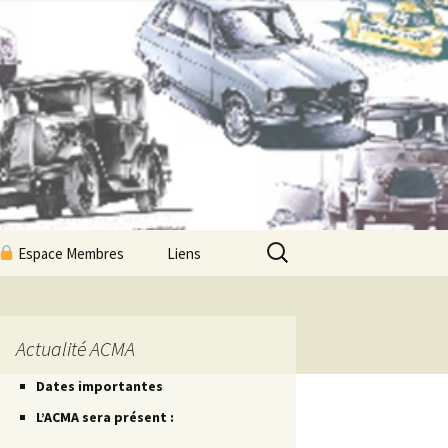
Rechercher :
Espace Membres
Liens
Newsletters ACMA
Les Petites Routes
Actualité ACMA
Dates importantes
Les Petites Fiches
L’ACMA sera présent :
Les Petites