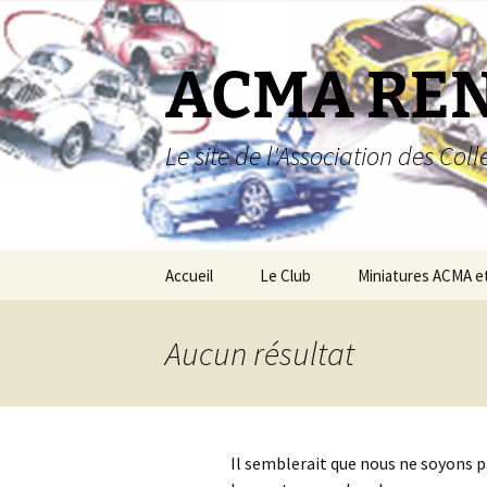
Aller
au
contenu
ACMA RE
Le site de l'Association des Co
Accueil
Le Club
Miniatures ACMA e
Miniatures ACMA
Aucun résultat
Miniatures Renault
Boutique
Il semblerait que nous ne soyons 