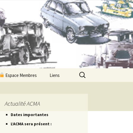
Rechercher :
Espace Membres
Liens
Newsletters ACMA
Les Petites Routes
Actualité ACMA
Dates importantes
Les Petites Fiches
L’ACMA sera présent :
Les Petites