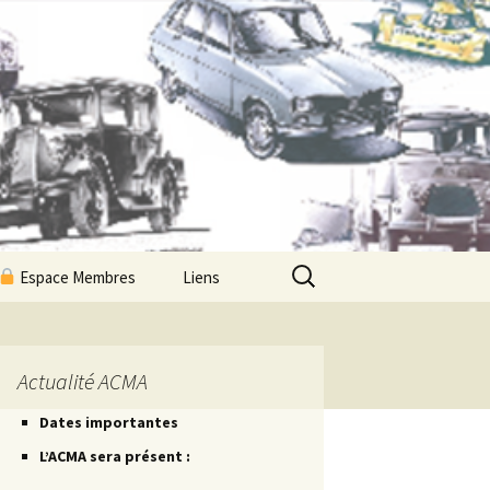
Rechercher :
Espace Membres
Liens
Newsletters ACMA
Les Petites Routes
Actualité ACMA
Dates importantes
Les Petites Fiches
L’ACMA sera présent :
Les Petites