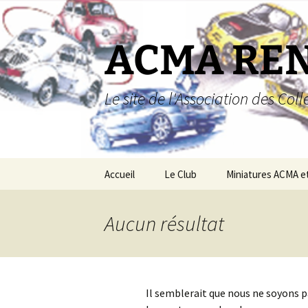
Aller
au
contenu
ACMA RE
Le site de l'Association des Co
Accueil
Le Club
Miniatures ACMA e
Miniatures ACMA
Aucun résultat
Miniatures Renault
Boutique
Il semblerait que nous ne soyons 